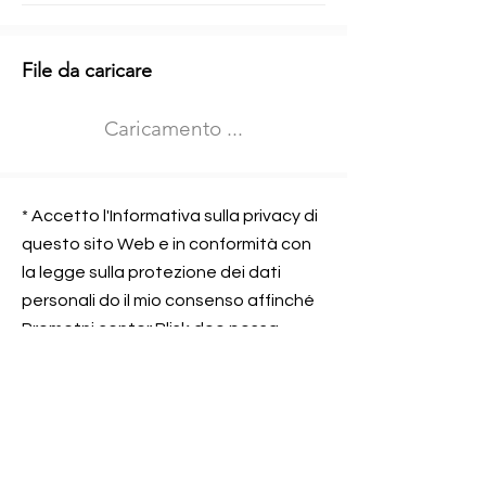
Informazioni aggiuntive
File da caricare
Izberite vrsto usposabljanja
Caricamento ...
Prevoz blaga (C in CE kategorija)
Prevoz potnikov (D kategorija)
Nome e sede dell&#39;azienda
presso la quale lavorate
* Accetto l'Informativa sulla privacy di
questo sito Web e in conformità con
la legge sulla protezione dei dati
personali do il mio consenso affinché
Contatta l&#39;azienda per cui lavori
Prometni center Blisk doo possa
elaborare ed elaborare i dati in
conformità con lo ZOVP.
Si, sono d&#39;accordo
SEGNALAMI