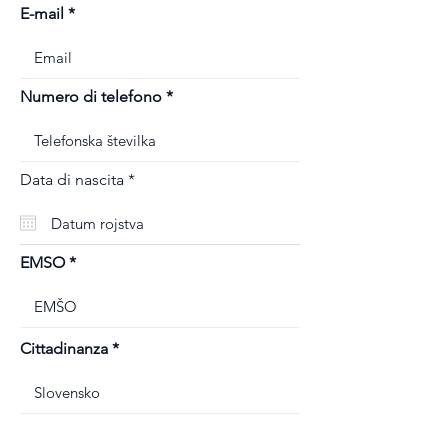
E-mail
Numero di telefono
r
Data di nascita
*
e
q
u
i
r
EMSO
e
d
Cittadinanza