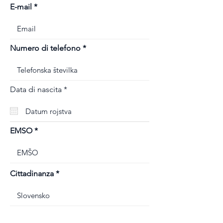
E-mail
Numero di telefono
r
Data di nascita
*
e
q
u
i
r
EMSO
e
d
Cittadinanza