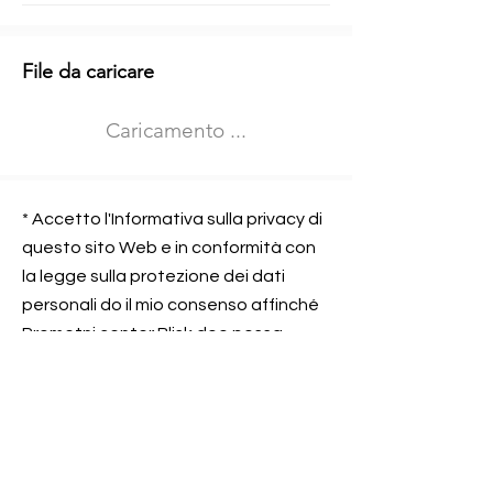
Informazioni aggiuntive
File da caricare
Izberite vrsto usposabljanja
Caricamento ...
Prevoz blaga (C in CE kategorija)
Prevoz potnikov (D kategorija)
Nome e sede dell&#39;azienda
presso la quale lavorate
* Accetto l'Informativa sulla privacy di
questo sito Web e in conformità con
la legge sulla protezione dei dati
personali do il mio consenso affinché
Contatta l&#39;azienda per cui lavori
Prometni center Blisk doo possa
elaborare ed elaborare i dati in
conformità con lo ZOVP.
Si, sono d&#39;accordo
SEGNALAMI