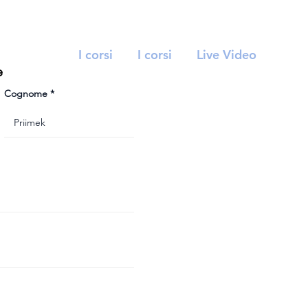
I corsi
I corsi
Live Video
e
Cognome