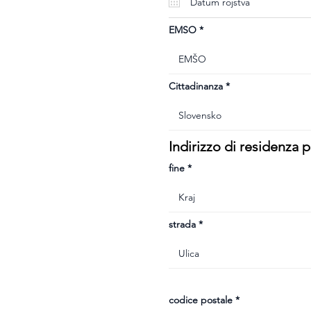
u
i
r
e
EMSO
d
Cittadinanza
Indirizzo di residenza
fine
strada
codice postale