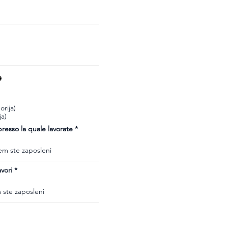
e
rija)
ja)
esso la quale lavorate
vori