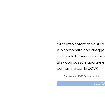
* Accetto l'Informativa sull
e in conformità con la legge
personali do il mio consens
Blisk doo possa elaborare ed
conformità con lo ZOVP.
Si, sono d&#39;accordo
SEGNA