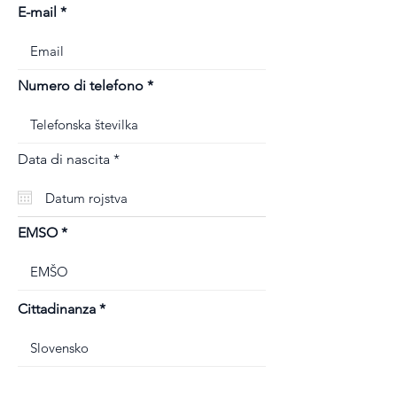
E-mail
Numero di telefono
r
Data di nascita
*
e
q
u
i
r
EMSO
e
d
Cittadinanza