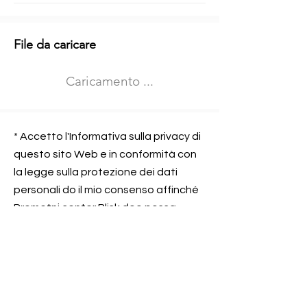
Informazioni aggiuntive
File da caricare
Izberite vrsto usposabljanja
Caricamento ...
Prevoz blaga (C in CE kategorija)
Prevoz potnikov (D kategorija)
Nome e sede dell&#39;azienda
presso la quale lavorate
* Accetto l'Informativa sulla privacy di
questo sito Web e in conformità con
la legge sulla protezione dei dati
personali do il mio consenso affinché
Contatta l&#39;azienda per cui lavori
Prometni center Blisk doo possa
elaborare ed elaborare i dati in
conformità con lo ZOVP.
Si, sono d&#39;accordo
SEGNALAMI