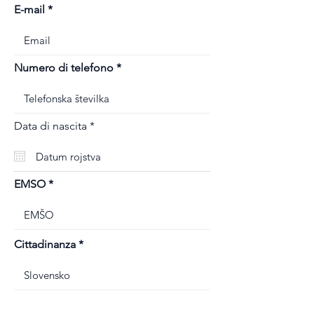
E-mail
Numero di telefono
r
Data di nascita
*
e
q
u
i
r
EMSO
e
d
Cittadinanza