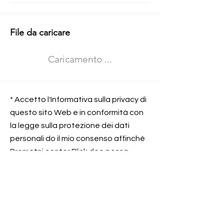
Informazioni aggiuntive
File da caricare
Izberite vrsto usposabljanja
Caricamento ...
Prevoz blaga (C in CE kategorija)
Prevoz potnikov (D kategorija)
Nome e sede dell&#39;azienda
presso la quale lavorate
* Accetto l'Informativa sulla privacy di
questo sito Web e in conformità con
la legge sulla protezione dei dati
personali do il mio consenso affinché
Contatta l&#39;azienda per cui lavori
Prometni center Blisk doo possa
elaborare ed elaborare i dati in
conformità con lo ZOVP.
Si, sono d&#39;accordo
SEGNALAMI