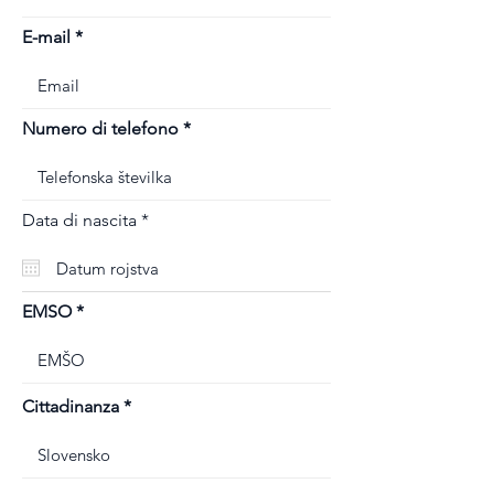
E-mail
Numero di telefono
r
Data di nascita
*
e
q
u
i
r
EMSO
e
d
Cittadinanza