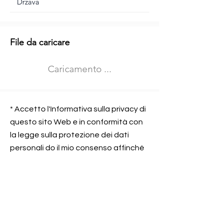
Informazioni aggiuntive
File da caricare
Izberite vrsto usposabljanja
Caricamento ...
Prevoz blaga (C in CE kategorija)
Prevoz potnikov (D kategorija)
Nome e sede dell&#39;azienda
presso la quale lavorate
* Accetto l'Informativa sulla privacy di
questo sito Web e in conformità con
la legge sulla protezione dei dati
personali do il mio consenso affinché
Contatta l&#39;azienda per cui lavori
Prometni center Blisk doo possa
elaborare ed elaborare i dati in
conformità con lo ZOVP.
Si, sono d&#39;accordo
SEGNALAMI