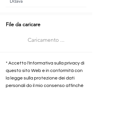
Informazioni aggiuntive
File da caricare
Izberite vrsto usposabljanja
Caricamento ...
Prevoz blaga (C in CE kategorija)
Prevoz potnikov (D kategorija)
Nome e sede dell&#39;azienda
presso la quale lavorate
* Accetto l'Informativa sulla privacy di
questo sito Web e in conformità con
la legge sulla protezione dei dati
personali do il mio consenso affinché
Contatta l&#39;azienda per cui lavori
Prometni center Blisk doo possa
elaborare ed elaborare i dati in
conformità con lo ZOVP.
Si, sono d&#39;accordo
SEGNALAMI