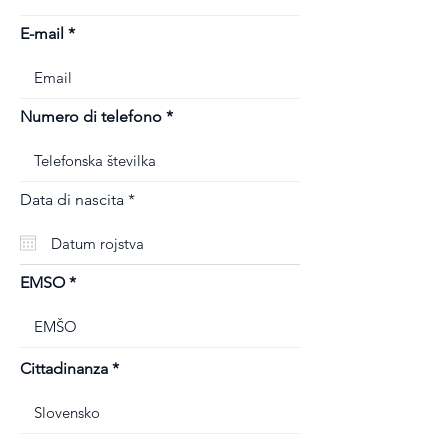
E-mail
Numero di telefono
r
Data di nascita
*
e
q
u
i
r
EMSO
e
d
Cittadinanza