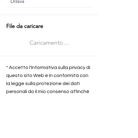
Informazioni aggiuntive
File da caricare
Izberite vrsto usposabljanja
Caricamento ...
Prevoz blaga (C in CE kategorija)
Prevoz potnikov (D kategorija)
Nome e sede dell&#39;azienda
presso la quale lavorate
* Accetto l'Informativa sulla privacy di
questo sito Web e in conformità con
la legge sulla protezione dei dati
personali do il mio consenso affinché
Contatta l&#39;azienda per cui lavori
Prometni center Blisk doo possa
elaborare ed elaborare i dati in
conformità con lo ZOVP.
Si, sono d&#39;accordo
SEGNALAMI