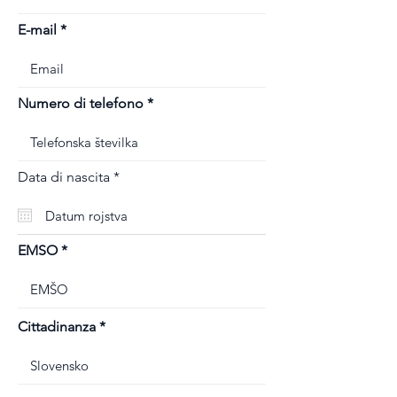
E-mail
Numero di telefono
r
Data di nascita
*
e
q
u
i
r
EMSO
e
d
Cittadinanza