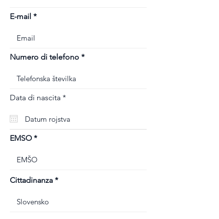
E-mail
Numero di telefono
r
Data di nascita
*
e
q
u
i
r
EMSO
e
d
Cittadinanza