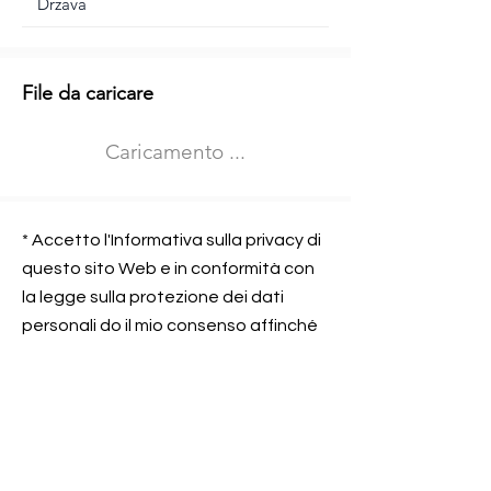
Informazioni aggiuntive
File da caricare
Izberite vrsto usposabljanja
Caricamento ...
Prevoz blaga (C in CE kategorija)
Prevoz potnikov (D kategorija)
Nome e sede dell&#39;azienda
presso la quale lavorate
* Accetto l'Informativa sulla privacy di
questo sito Web e in conformità con
la legge sulla protezione dei dati
personali do il mio consenso affinché
Contatta l&#39;azienda per cui lavori
Prometni center Blisk doo possa
elaborare ed elaborare i dati in
conformità con lo ZOVP.
Si, sono d&#39;accordo
SEGNALAMI