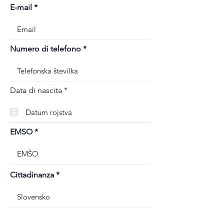
E-mail
Numero di telefono
r
Data di nascita
*
e
q
u
i
r
EMSO
e
d
Cittadinanza