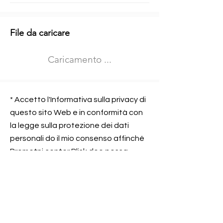
Informazioni aggiuntive
File da caricare
Izberite vrsto usposabljanja
Caricamento ...
Prevoz blaga (C in CE kategorija)
Prevoz potnikov (D kategorija)
Nome e sede dell&#39;azienda
presso la quale lavorate
* Accetto l'Informativa sulla privacy di
questo sito Web e in conformità con
la legge sulla protezione dei dati
personali do il mio consenso affinché
Contatta l&#39;azienda per cui lavori
Prometni center Blisk doo possa
elaborare ed elaborare i dati in
conformità con lo ZOVP.
Si, sono d&#39;accordo
SEGNALAMI