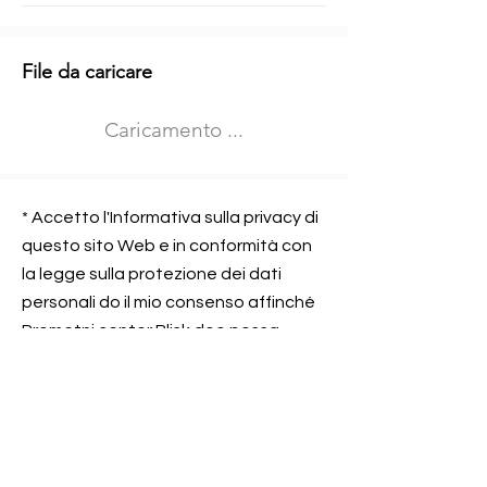
Informazioni aggiuntive
File da caricare
Izberite vrsto usposabljanja
Caricamento ...
Prevoz blaga (C in CE kategorija)
Prevoz potnikov (D kategorija)
Nome e sede dell&#39;azienda
presso la quale lavorate
* Accetto l'Informativa sulla privacy di
questo sito Web e in conformità con
la legge sulla protezione dei dati
personali do il mio consenso affinché
Contatta l&#39;azienda per cui lavori
Prometni center Blisk doo possa
elaborare ed elaborare i dati in
conformità con lo ZOVP.
Si, sono d&#39;accordo
SEGNALAMI