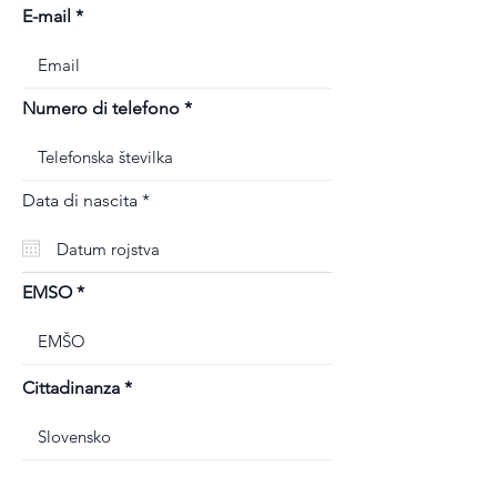
E-mail
Numero di telefono
r
Data di nascita
*
e
q
u
i
r
EMSO
e
d
Cittadinanza