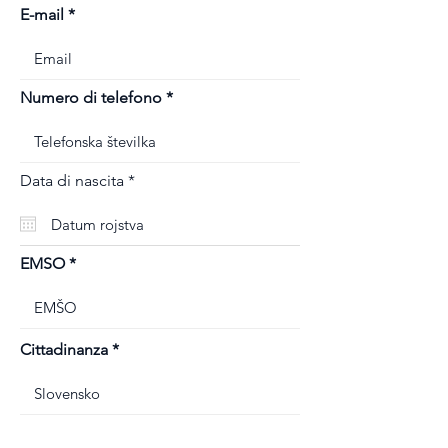
E-mail
Numero di telefono
r
Data di nascita
*
e
q
u
i
r
EMSO
e
d
Cittadinanza