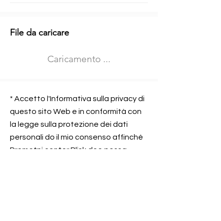
Informazioni aggiuntive
File da caricare
Izberite vrsto usposabljanja
Caricamento ...
Prevoz blaga (C in CE kategorija)
Prevoz potnikov (D kategorija)
Nome e sede dell&#39;azienda
presso la quale lavorate
* Accetto l'Informativa sulla privacy di
questo sito Web e in conformità con
la legge sulla protezione dei dati
personali do il mio consenso affinché
Contatta l&#39;azienda per cui lavori
Prometni center Blisk doo possa
elaborare ed elaborare i dati in
conformità con lo ZOVP.
Si, sono d&#39;accordo
SEGNALAMI