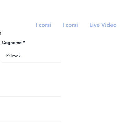
I corsi
I corsi
Live Video
e
Cognome