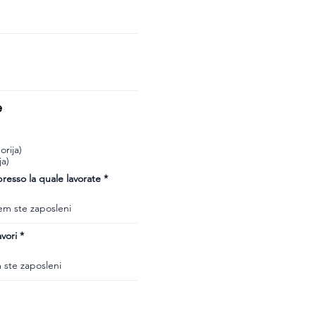
e
rija)
ja)
esso la quale lavorate
vori