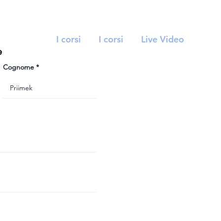
I corsi
I corsi
Live Video
e
Cognome