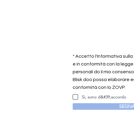
* Accetto l'Informativa sull
e in conformità con la legge
personali do il mio consens
Blisk doo possa elaborare ed
conformità con lo ZOVP.
Si, sono d&#39;accordo
SEGNA