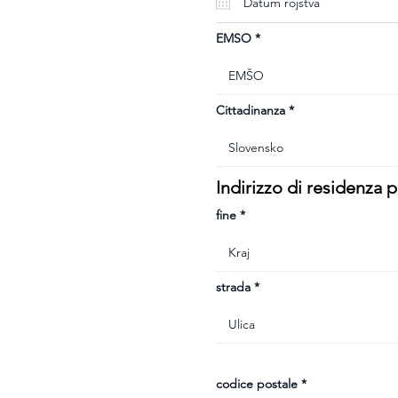
u
i
r
e
EMSO
d
Cittadinanza
Indirizzo di residenza
fine
strada
codice postale