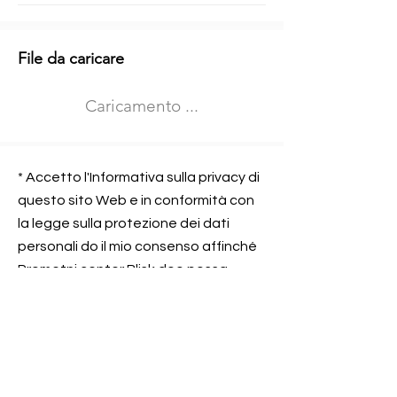
Informazioni aggiuntive
File da caricare
Izberite vrsto usposabljanja
Caricamento ...
Prevoz blaga (C in CE kategorija)
Prevoz potnikov (D kategorija)
Nome e sede dell&#39;azienda
presso la quale lavorate
* Accetto l'Informativa sulla privacy di
questo sito Web e in conformità con
la legge sulla protezione dei dati
personali do il mio consenso affinché
Contatta l&#39;azienda per cui lavori
Prometni center Blisk doo possa
elaborare ed elaborare i dati in
conformità con lo ZOVP.
Si, sono d&#39;accordo
SEGNALAMI