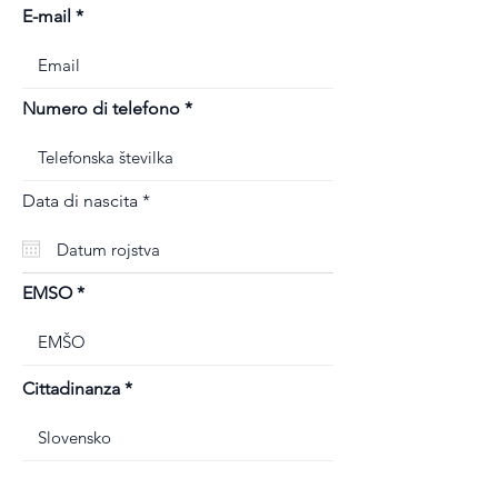
E-mail
Numero di telefono
r
Data di nascita
*
e
q
u
i
r
EMSO
e
d
Cittadinanza