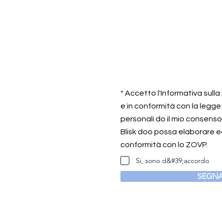
* Accetto l'Informativa sull
e in conformità con la legge
personali do il mio consens
Blisk doo possa elaborare ed
conformità con lo ZOVP.
Si, sono d&#39;accordo
SEGNA