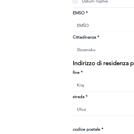
u
i
r
e
EMSO
d
Cittadinanza
Indirizzo di residenza
fine
strada
codice postale