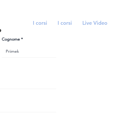
I corsi
I corsi
Live Video
e
Cognome