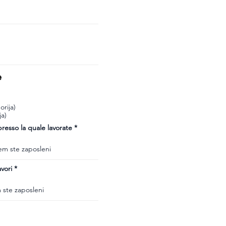
e
rija)
ja)
esso la quale lavorate
vori