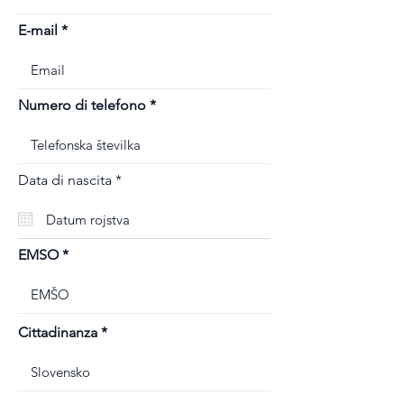
E-mail
Numero di telefono
r
Data di nascita
*
e
q
u
i
r
EMSO
e
d
Cittadinanza