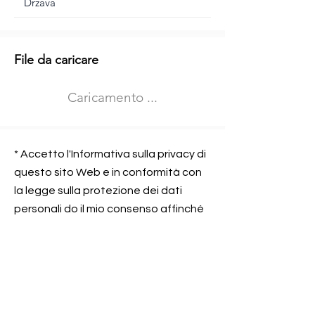
Informazioni aggiuntive
File da caricare
Izberite vrsto usposabljanja
Caricamento ...
Prevoz blaga (C in CE kategorija)
Prevoz potnikov (D kategorija)
Nome e sede dell&#39;azienda
presso la quale lavorate
* Accetto l'Informativa sulla privacy di
questo sito Web e in conformità con
la legge sulla protezione dei dati
personali do il mio consenso affinché
Contatta l&#39;azienda per cui lavori
Prometni center Blisk doo possa
elaborare ed elaborare i dati in
conformità con lo ZOVP.
Si, sono d&#39;accordo
SEGNALAMI