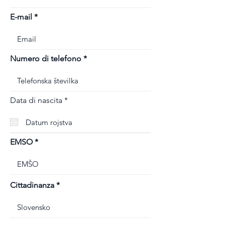
E-mail
Numero di telefono
r
Data di nascita
*
e
q
u
i
r
EMSO
e
d
Cittadinanza