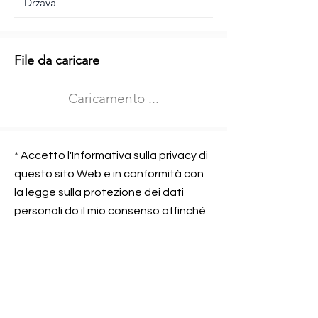
Informazioni aggiuntive
File da caricare
Izberite vrsto usposabljanja
Caricamento ...
Prevoz blaga (C in CE kategorija)
Prevoz potnikov (D kategorija)
Nome e sede dell&#39;azienda
presso la quale lavorate
* Accetto l'Informativa sulla privacy di
questo sito Web e in conformità con
la legge sulla protezione dei dati
personali do il mio consenso affinché
Contatta l&#39;azienda per cui lavori
Prometni center Blisk doo possa
elaborare ed elaborare i dati in
conformità con lo ZOVP.
Si, sono d&#39;accordo
SEGNALAMI