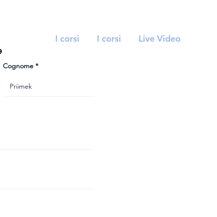
I corsi
I corsi
Live Video
e
Cognome