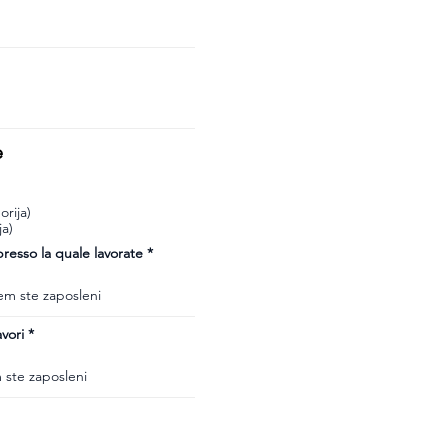
e
rija)
ja)
esso la quale lavorate
vori