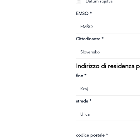
u
i
r
e
EMSO
d
Cittadinanza
Indirizzo di residenza
fine
strada
codice postale