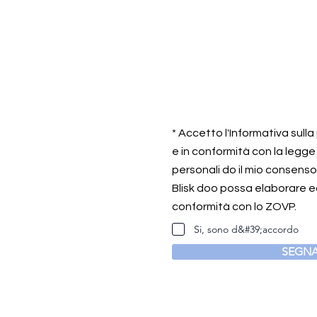
* Accetto l'Informativa sull
e in conformità con la legge
personali do il mio consens
Blisk doo possa elaborare ed
conformità con lo ZOVP.
Si, sono d&#39;accordo
SEGNA