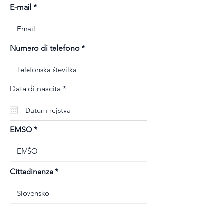
E-mail
Numero di telefono
r
Data di nascita
*
e
q
u
i
r
EMSO
e
d
Cittadinanza