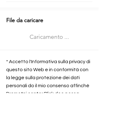
Informazioni aggiuntive
File da caricare
Izberite vrsto usposabljanja
Caricamento ...
Prevoz blaga (C in CE kategorija)
Prevoz potnikov (D kategorija)
Nome e sede dell&#39;azienda
presso la quale lavorate
* Accetto l'Informativa sulla privacy di
questo sito Web e in conformità con
la legge sulla protezione dei dati
personali do il mio consenso affinché
Contatta l&#39;azienda per cui lavori
Prometni center Blisk doo possa
elaborare ed elaborare i dati in
conformità con lo ZOVP.
Si, sono d&#39;accordo
SEGNALAMI