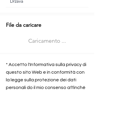
Informazioni aggiuntive
File da caricare
Izberite vrsto usposabljanja
Caricamento ...
Prevoz blaga (C in CE kategorija)
Prevoz potnikov (D kategorija)
Nome e sede dell&#39;azienda
presso la quale lavorate
* Accetto l'Informativa sulla privacy di
questo sito Web e in conformità con
la legge sulla protezione dei dati
personali do il mio consenso affinché
Contatta l&#39;azienda per cui lavori
Prometni center Blisk doo possa
elaborare ed elaborare i dati in
conformità con lo ZOVP.
Si, sono d&#39;accordo
SEGNALAMI