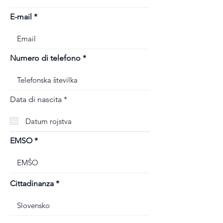
E-mail
Numero di telefono
r
Data di nascita
*
e
q
u
i
r
EMSO
e
d
Cittadinanza