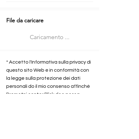
Informazioni aggiuntive
File da caricare
Izberite vrsto usposabljanja
Caricamento ...
Prevoz blaga (C in CE kategorija)
Prevoz potnikov (D kategorija)
Nome e sede dell&#39;azienda
presso la quale lavorate
* Accetto l'Informativa sulla privacy di
questo sito Web e in conformità con
la legge sulla protezione dei dati
personali do il mio consenso affinché
Contatta l&#39;azienda per cui lavori
Prometni center Blisk doo possa
elaborare ed elaborare i dati in
conformità con lo ZOVP.
Si, sono d&#39;accordo
SEGNALAMI