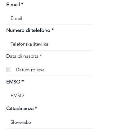
E-mail
Numero di telefono
r
Data di nascita
*
e
q
u
i
r
EMSO
e
d
Cittadinanza