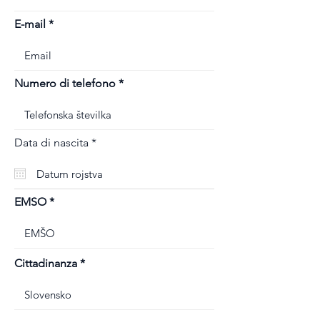
E-mail
Numero di telefono
r
Data di nascita
*
e
q
u
i
r
EMSO
e
d
Cittadinanza