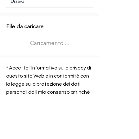
Informazioni aggiuntive
File da caricare
Izberite vrsto usposabljanja
Caricamento ...
Prevoz blaga (C in CE kategorija)
Prevoz potnikov (D kategorija)
Nome e sede dell&#39;azienda
presso la quale lavorate
* Accetto l'Informativa sulla privacy di
questo sito Web e in conformità con
la legge sulla protezione dei dati
personali do il mio consenso affinché
Contatta l&#39;azienda per cui lavori
Prometni center Blisk doo possa
elaborare ed elaborare i dati in
conformità con lo ZOVP.
Si, sono d&#39;accordo
SEGNALAMI