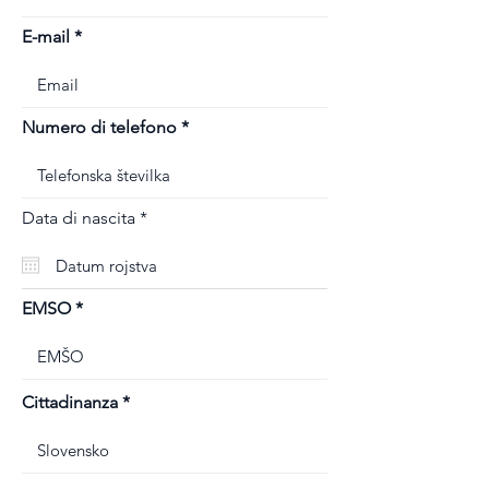
E-mail
Numero di telefono
r
Data di nascita
*
e
q
u
i
r
EMSO
e
d
Cittadinanza