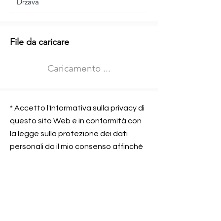
Informazioni aggiuntive
File da caricare
Izberite vrsto usposabljanja
Caricamento ...
Prevoz blaga (C in CE kategorija)
Prevoz potnikov (D kategorija)
Nome e sede dell&#39;azienda
presso la quale lavorate
* Accetto l'Informativa sulla privacy di
questo sito Web e in conformità con
la legge sulla protezione dei dati
personali do il mio consenso affinché
Contatta l&#39;azienda per cui lavori
Prometni center Blisk doo possa
elaborare ed elaborare i dati in
conformità con lo ZOVP.
Si, sono d&#39;accordo
SEGNALAMI