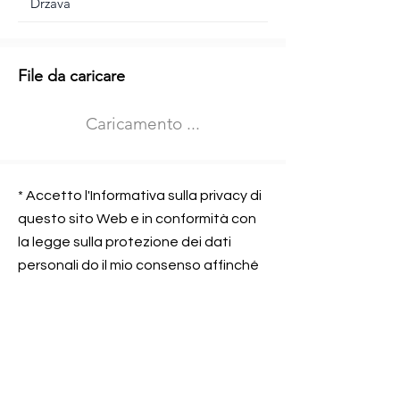
Informazioni aggiuntive
File da caricare
Izberite vrsto usposabljanja
Caricamento ...
Prevoz blaga (C in CE kategorija)
Prevoz potnikov (D kategorija)
Nome e sede dell&#39;azienda
presso la quale lavorate
* Accetto l'Informativa sulla privacy di
questo sito Web e in conformità con
la legge sulla protezione dei dati
personali do il mio consenso affinché
Contatta l&#39;azienda per cui lavori
Prometni center Blisk doo possa
elaborare ed elaborare i dati in
conformità con lo ZOVP.
Si, sono d&#39;accordo
SEGNALAMI