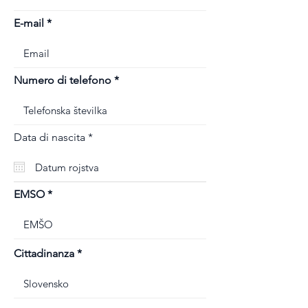
E-mail
Numero di telefono
r
Data di nascita
*
e
q
u
i
r
EMSO
e
d
Cittadinanza