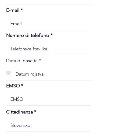
E-mail
Numero di telefono
r
Data di nascita
*
e
q
u
i
r
EMSO
e
d
Cittadinanza