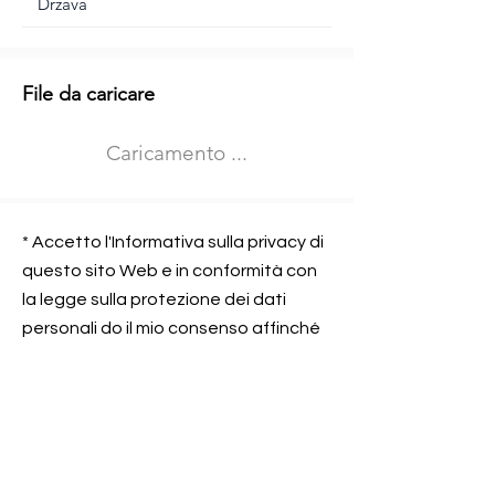
Informazioni aggiuntive
File da caricare
Izberite vrsto usposabljanja
Caricamento ...
Prevoz blaga (C in CE kategorija)
Prevoz potnikov (D kategorija)
Nome e sede dell&#39;azienda
presso la quale lavorate
* Accetto l'Informativa sulla privacy di
questo sito Web e in conformità con
la legge sulla protezione dei dati
personali do il mio consenso affinché
Contatta l&#39;azienda per cui lavori
Prometni center Blisk doo possa
elaborare ed elaborare i dati in
conformità con lo ZOVP.
Si, sono d&#39;accordo
SEGNALAMI