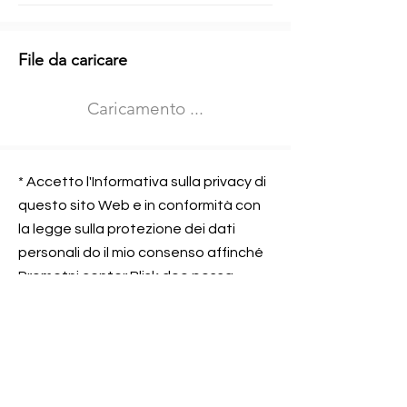
Informazioni aggiuntive
File da caricare
Izberite vrsto usposabljanja
Caricamento ...
Prevoz blaga (C in CE kategorija)
Prevoz potnikov (D kategorija)
Nome e sede dell&#39;azienda
presso la quale lavorate
* Accetto l'Informativa sulla privacy di
questo sito Web e in conformità con
la legge sulla protezione dei dati
personali do il mio consenso affinché
Contatta l&#39;azienda per cui lavori
Prometni center Blisk doo possa
elaborare ed elaborare i dati in
conformità con lo ZOVP.
Si, sono d&#39;accordo
SEGNALAMI