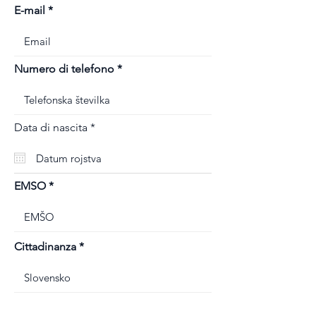
E-mail
Numero di telefono
r
Data di nascita
*
e
q
u
i
r
EMSO
e
d
Cittadinanza