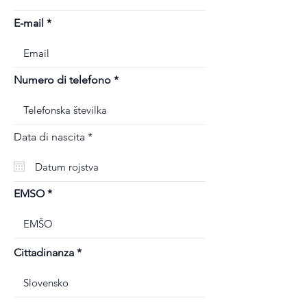
E-mail
Numero di telefono
r
Data di nascita
*
e
q
u
i
r
EMSO
e
d
Cittadinanza