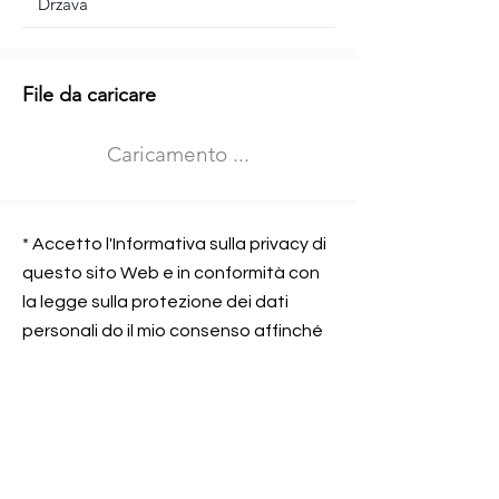
Informazioni aggiuntive
File da caricare
Izberite vrsto usposabljanja
Caricamento ...
Prevoz blaga (C in CE kategorija)
Prevoz potnikov (D kategorija)
Nome e sede dell&#39;azienda
presso la quale lavorate
* Accetto l'Informativa sulla privacy di
questo sito Web e in conformità con
la legge sulla protezione dei dati
personali do il mio consenso affinché
Contatta l&#39;azienda per cui lavori
Prometni center Blisk doo possa
elaborare ed elaborare i dati in
conformità con lo ZOVP.
Si, sono d&#39;accordo
SEGNALAMI