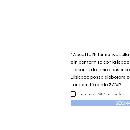
* Accetto l'Informativa sull
e in conformità con la legge
personali do il mio consens
Blisk doo possa elaborare ed
conformità con lo ZOVP.
Si, sono d&#39;accordo
SEGNA