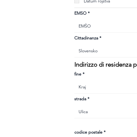
u
i
r
e
EMSO
d
Cittadinanza
Indirizzo di residenza
fine
strada
codice postale