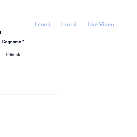
I corsi
I corsi
Live Video
e
Cognome