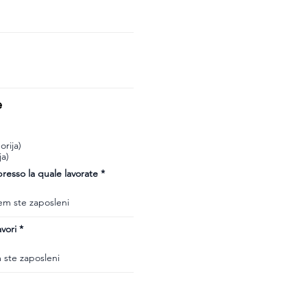
e
rija)
ja)
esso la quale lavorate
vori