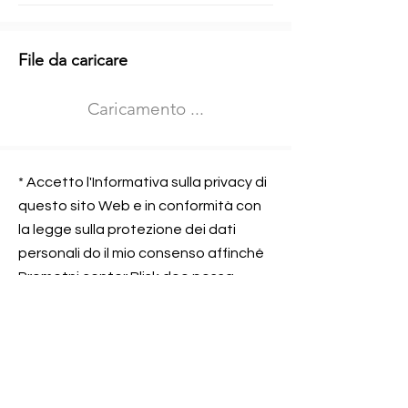
Informazioni aggiuntive
File da caricare
Izberite vrsto usposabljanja
Caricamento ...
Prevoz blaga (C in CE kategorija)
Prevoz potnikov (D kategorija)
Nome e sede dell&#39;azienda
presso la quale lavorate
* Accetto l'Informativa sulla privacy di
questo sito Web e in conformità con
la legge sulla protezione dei dati
personali do il mio consenso affinché
Contatta l&#39;azienda per cui lavori
Prometni center Blisk doo possa
elaborare ed elaborare i dati in
conformità con lo ZOVP.
Si, sono d&#39;accordo
SEGNALAMI