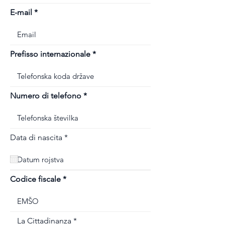
E-mail
Prefisso internazionale
Numero di telefono
r
Data di nascita
*
e
q
u
i
r
Codice fiscale
e
d
La Cittadinanza