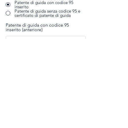
Patente di guida con codice 95
inserito
Patente di guida senza codice 95 e
certificato di patente di guida
Patente di guida con codice 95
inserito (anteriore)
Scarica il file
Patente di guida con codice 95
inserito (ultima pagina)
Scarica il file
* Accetto l'Informativa sulla privacy di questo sito
Web e in conformità con la legge sulla protezione
dei dati personali accetto che Prometi center Blisk