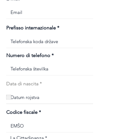
Prefisso internazionale
Numero di telefono
r
Data di nascita
*
e
q
u
i
r
Codice fiscale
e
d
La Cittadinanza