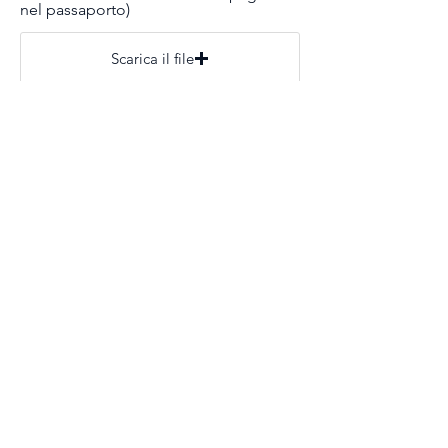
nel passaporto)
Scarica il file
Accetto l'Informativa sulla privacy di questo sito Web e
in conformità con la legge sulla protezione dei dati
personali accetto che Prometi center Blisk d.o.o.
elabora le dati.
Accetto l'Informativa
sulla privacy
Iscrivimi
Prometni center Blisk