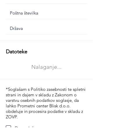
Dodatne informacije
Datoteke
Izberite vrsto usposabljanja
Nalaganje...
Prevoz blaga (C in CE kategorija)
Prevoz potnikov (D kategorija)
*Soglašam s Politiko zasebnosti te spletni
strani in dajem v skladu z Zakonom o
varstvu osebnih podatkov soglasje, da
lahko Prometni center Blisk d.o.o.
obdeluje in procesira podatke v skladu z
ZOVP.
Da soglašam