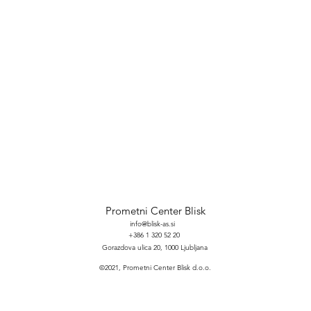
Prometni Center Blisk
info@blisk-as.si
+386 1 320 52 20
Gorazdova ulica 20, 1000 Ljubljana
©2021, Prometni Center Blisk d.o.o.