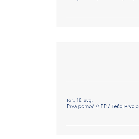
tor., 18. avg.
Prva pomoč // PP
/
Tečaj Prva p