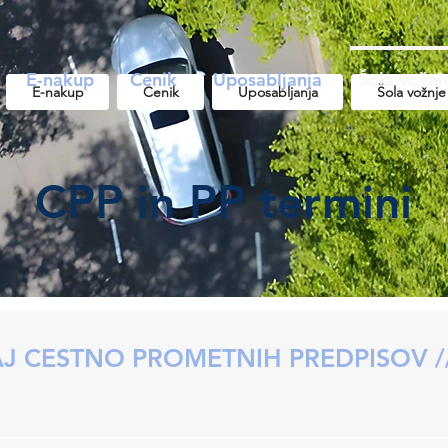
E-nakup
Cenik
Uposabljanja
Šola vožnj
E-nakup
Cenik
Uposabljanja
Šola vožnje
CPP in PP termini
J CESTNO PROMETNIH PREDPISOV /