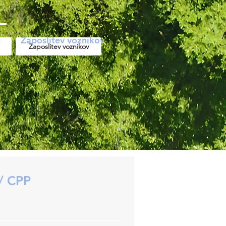
e
Zaposlitev voznikov
Zaposlitev voznikov
/ CPP