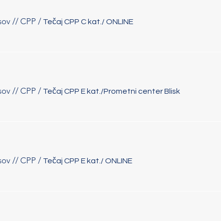
sov // CPP
/
Tečaj CPP C kat./ ONLINE
sov // CPP
/
Tečaj CPP E kat./Prometni center Blisk
sov // CPP
/
Tečaj CPP E kat./ ONLINE