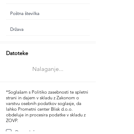
Dodatne informacije
Datoteke
Izberite vrsto usposabljanja
Nalaganje...
Prevoz blaga (C in CE kategorija)
Prevoz potnikov (D kategorija)
*Soglašam s Politiko zasebnosti te spletni
strani in dajem v skladu z Zakonom o
varstvu osebnih podatkov soglasje, da
lahko Prometni center Blisk d.o.o.
obdeluje in procesira podatke v skladu z
ZOVP.
Da soglašam