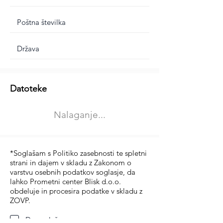
Dodatne informacije
Datoteke
Izberite vrsto usposabljanja
Nalaganje...
Prevoz blaga (C in CE kategorija)
Prevoz potnikov (D kategorija)
*Soglašam s Politiko zasebnosti te spletni
strani in dajem v skladu z Zakonom o
varstvu osebnih podatkov soglasje, da
lahko Prometni center Blisk d.o.o.
obdeluje in procesira podatke v skladu z
ZOVP.
Da soglašam