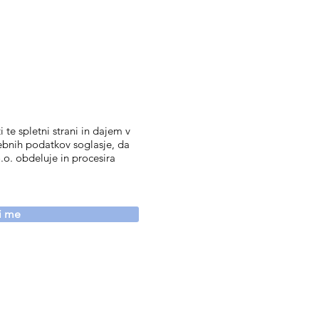
 te spletni strani in dajem v
ebnih podatkov soglasje, da
.o. obdeluje in procesira
vi me