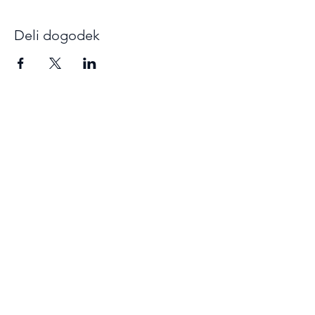
Deli dogodek
Prijava
Prometni Center Blisk
info@blisk-as.si
+386 1 320 52 20
Gorazdova ulica 20, 1000 Ljubljana
©2021, Prometni Center Blisk d.o.o.