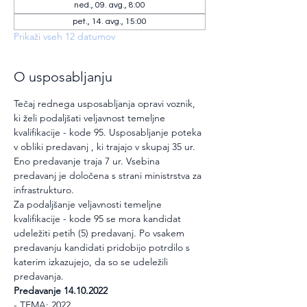
ned., 09. avg., 8:00
pet., 14. avg., 15:00
Prikaži vseh 12 datumov
O usposabljanju
Tečaj rednega usposabljanja opravi voznik, 
ki želi podaljšati veljavnost temeljne 
kvalifikacije - kode 95. Usposabljanje poteka 
v obliki predavanj , ki trajajo v skupaj 35 ur. 
Eno predavanje traja 7 ur. Vsebina 
predavanj je določena s strani ministrstva za 
infrastrukturo.
Za podaljšanje veljavnosti temeljne 
kvalifikacije - kode 95 se mora kandidat 
udeležiti petih (5) predavanj. Po vsakem 
predavanju kandidati pridobijo potrdilo s 
katerim izkazujejo, da so se udeležili 
predavanja.
Predavanje 14.10.2022
- TEMA: 2022