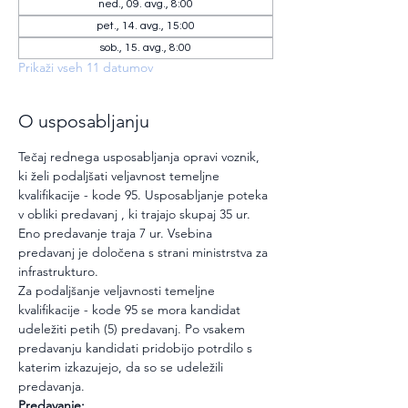
ned., 09. avg., 8:00
pet., 14. avg., 15:00
sob., 15. avg., 8:00
Prikaži vseh 11 datumov
O usposabljanju
Tečaj rednega usposabljanja opravi voznik, 
ki želi podaljšati veljavnost temeljne 
kvalifikacije - kode 95. Usposabljanje poteka 
v obliki predavanj , ki trajajo skupaj 35 ur. 
Eno predavanje traja 7 ur. Vsebina 
predavanj je določena s strani ministrstva za 
infrastrukturo.
Za podaljšanje veljavnosti temeljne 
kvalifikacije - kode 95 se mora kandidat 
udeležiti petih (5) predavanj. Po vsakem 
predavanju kandidati pridobijo potrdilo s 
katerim izkazujejo, da so se udeležili 
predavanja.
Predavanje: