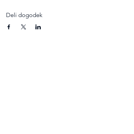
Deli dogodek
Prijava
Prometni Center Blisk
info@blisk-as.si
+386 1 320 52 20
Gorazdova ulica 20, 1000 Ljubljana
©2021, Prometni Center Blisk d.o.o.