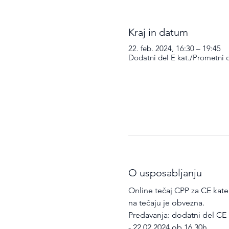
Kraj in datum
22. feb. 2024, 16:30 – 19:45
Dodatni del E kat./Prometni c
O usposabljanju
Online tečaj CPP za CE kateg
na tečaju je obvezna.
Predavanja: dodatni del CE 
- 22.02.2024 ob 16.30h