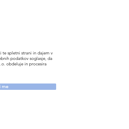
 te spletni strani in dajem v
ebnih podatkov soglasje, da
.o. obdeluje in procesira
vi me