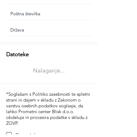
Dodatne informacije
Datoteke
Izberite vrsto usposabljanja
Nalaganje...
Prevoz blaga (C in CE kategorija)
Prevoz potnikov (D kategorija)
*Soglašam s Politiko zasebnosti te spletni
strani in dajem v skladu z Zakonom o
varstvu osebnih podatkov soglasje, da
lahko Prometni center Blisk d.o.o.
obdeluje in procesira podatke v skladu z
ZOVP.
Da soglašam