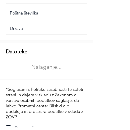
Dodatne informacije
Datoteke
Izberite vrsto usposabljanja
Nalaganje...
Prevoz blaga (C in CE kategorija)
Prevoz potnikov (D kategorija)
*Soglašam s Politiko zasebnosti te spletni
strani in dajem v skladu z Zakonom o
varstvu osebnih podatkov soglasje, da
lahko Prometni center Blisk d.o.o.
obdeluje in procesira podatke v skladu z
ZOVP.
Da soglašam