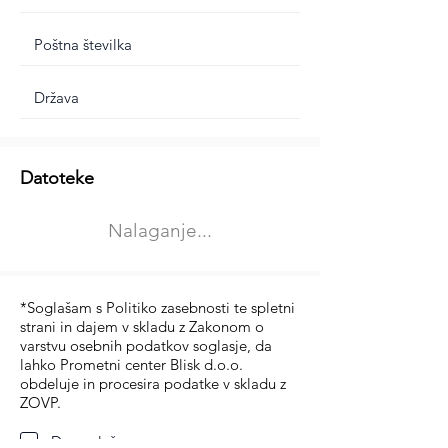
Dodatne informacije
Datoteke
Izberite vrsto usposabljanja
Nalaganje...
Prevoz blaga (C in CE kategorija)
Prevoz potnikov (D kategorija)
*Soglašam s Politiko zasebnosti te spletni
strani in dajem v skladu z Zakonom o
varstvu osebnih podatkov soglasje, da
lahko Prometni center Blisk d.o.o.
obdeluje in procesira podatke v skladu z
ZOVP.
Da soglašam