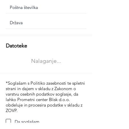
Dodatne informacije
Datoteke
Izberite vrsto usposabljanja
Nalaganje...
Prevoz blaga (C in CE kategorija)
Prevoz potnikov (D kategorija)
*Soglašam s Politiko zasebnosti te spletni
strani in dajem v skladu z Zakonom o
varstvu osebnih podatkov soglasje, da
lahko Prometni center Blisk d.o.o.
obdeluje in procesira podatke v skladu z
ZOVP.
Da soglašam