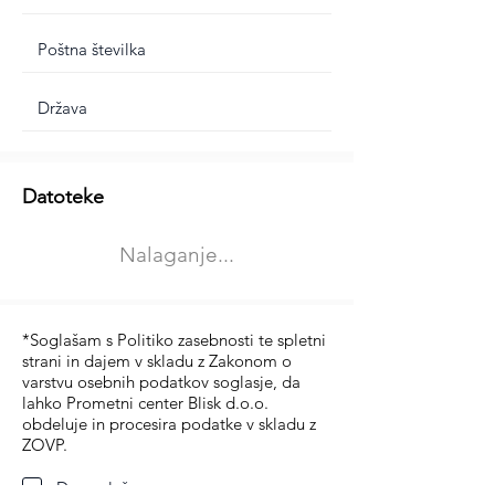
Dodatne informacije
Datoteke
Izberite vrsto usposabljanja
Nalaganje...
Prevoz blaga (C in CE kategorija)
Prevoz potnikov (D kategorija)
*Soglašam s Politiko zasebnosti te spletni
strani in dajem v skladu z Zakonom o
varstvu osebnih podatkov soglasje, da
lahko Prometni center Blisk d.o.o.
obdeluje in procesira podatke v skladu z
ZOVP.
Da soglašam