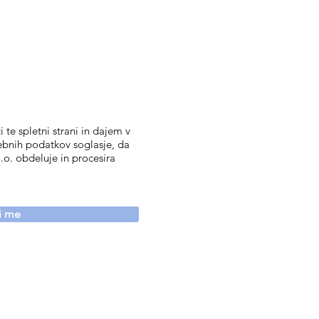
 te spletni strani in dajem v
ebnih podatkov soglasje, da
.o. obdeluje in procesira
vi me