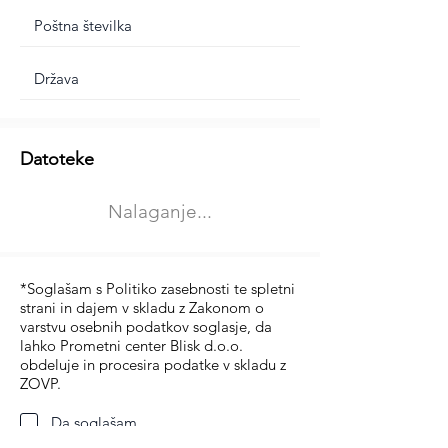
Dodatne informacije
Datoteke
Izberite vrsto usposabljanja
Nalaganje...
Prevoz blaga (C in CE kategorija)
Prevoz potnikov (D kategorija)
*Soglašam s Politiko zasebnosti te spletni
strani in dajem v skladu z Zakonom o
varstvu osebnih podatkov soglasje, da
lahko Prometni center Blisk d.o.o.
obdeluje in procesira podatke v skladu z
ZOVP.
Da soglašam