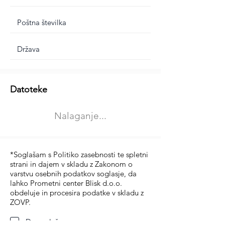
Dodatne informacije
Datoteke
Izberite vrsto usposabljanja
Nalaganje...
Prevoz blaga (C in CE kategorija)
Prevoz potnikov (D kategorija)
*Soglašam s Politiko zasebnosti te spletni
strani in dajem v skladu z Zakonom o
varstvu osebnih podatkov soglasje, da
lahko Prometni center Blisk d.o.o.
obdeluje in procesira podatke v skladu z
ZOVP.
Da soglašam