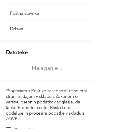
Dodatne informacije
Datoteke
Izberite vrsto usposabljanja
Nalaganje...
Prevoz blaga (C in CE kategorija)
Prevoz potnikov (D kategorija)
*Soglašam s Politiko zasebnosti te spletni
strani in dajem v skladu z Zakonom o
varstvu osebnih podatkov soglasje, da
lahko Prometni center Blisk d.o.o.
obdeluje in procesira podatke v skladu z
ZOVP.
Da soglašam